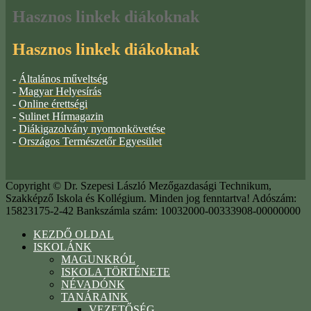
Hasznos
linkek diákoknak
Hasznos linkek diákoknak
-
Általános műveltség
-
Magyar Helyesírás
-
Online érettségi
-
Sulinet Hírmagazin
-
Diákigazolvány nyomonkövetése
-
Országos Természetőr Egyesület
Copyright © Dr. Szepesi László Mezőgazdasági Technikum,
Szakképző Iskola és Kollégium. Minden jog fenntartva! Adószám:
15823175-2-42 Bankszámla szám: 10032000-00333908-00000000
KEZDŐ OLDAL
ISKOLÁNK
MAGUNKRÓL
ISKOLA TÖRTÉNETE
NÉVADÓNK
TANÁRAINK
VEZETŐSÉG