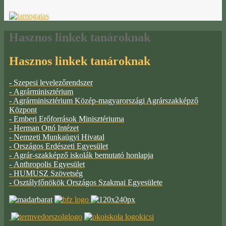
Hasznos
linkek tanároknak
Hasznos linkek tanároknak
- Szepesi levelezőrendszer
- Agrárminisztérium
- Agrárminisztérium Közép-magyarországi Agrárszakképző
Központ
- Emberi Erőforrások Minisztériuma
- Herman Ottó Intézet
- Nemzeti Munkaügyi Hivatal
- Országos Erdészeti Egyesület
- Agrár-szakképző iskolák bemutató honlapja
- Anthropolis Egyesület
- HUMUSZ Szövetség
- Osztályfőnökök Országos Szakmai Egyesülete