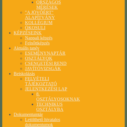
ORSZÁGOS
MÉRÉSEK
"A JÖVŐÉRT"
ALAPÍTVÁNY
KOLLÉGIUM
ÖKOSULI
KÉPZÉSEINK
Nappali képzés
Felnőttképzés
Aktuális tanév
ESEMÉNYNAPTÁR
OSZTÁLYOK
CSENGETÉSI REND
JAVÍTÓVIZSGÁK
Beiskolázás
FELVÉTELI
TÁJÉKOZTATÓ
JELENTKEZÉSI LAP
8.
OSZTÁLYOSOKNAK
TECHNIKUS
OSZTÁLYBA
Dokumentumtár
Letölthető hivatalos
dokumentumok