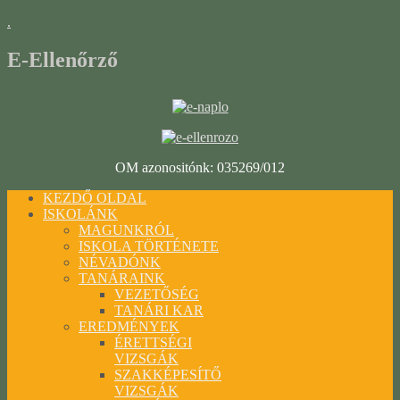
.
E-Ellenőrző
OM azonositónk: 035269/012
KEZDŐ OLDAL
ISKOLÁNK
MAGUNKRÓL
ISKOLA TÖRTÉNETE
NÉVADÓNK
TANÁRAINK
VEZETŐSÉG
TANÁRI KAR
EREDMÉNYEK
ÉRETTSÉGI
VIZSGÁK
SZAKKÉPESÍTŐ
VIZSGÁK