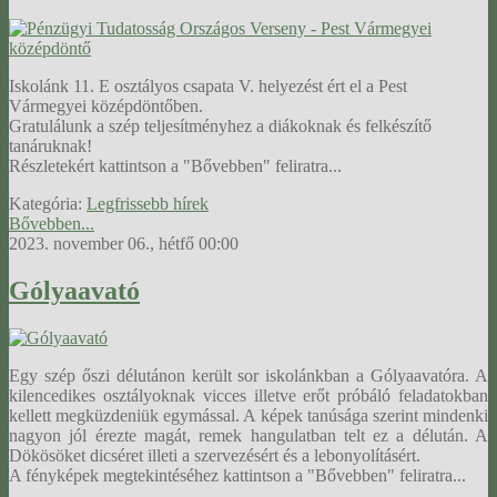
Iskolánk 11. E osztályos csapata V. helyezést ért el a Pest
Vármegyei középdöntőben.
Gratulálunk a szép teljesítményhez a diákoknak és felkészítő
tanáruknak!
Részletekért kattintson a "Bővebben" feliratra...
Kategória:
Legfrissebb hírek
Bővebben...
2023. november 06., hétfő 00:00
Gólyaavató
Egy szép őszi délutánon került sor iskolánkban a Gólyaavatóra. A
kilencedikes osztályoknak vicces illetve erőt próbáló feladatokban
kellett megküzdeniük egymással. A képek tanúsága szerint mindenki
nagyon jól érezte magát, remek hangulatban telt ez a délután. A
Dökösöket dicséret illeti a szervezésért és a lebonyolításért.
A fényképek megtekintéséhez kattintson a "Bővebben" feliratra...