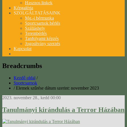
Hasznos linkek
Képgaléria
SZOLGÁLTATÁSAINK
Mg.-i bérmunka
Sportcsarnok bérlés
Szálláshely
Terembérlés
Tanfolyami képzés
Jogosítvány szerzés
Kapcsolat
Breadcrumbs
Kezdő oldal
/
Sportcsarnok
/
Elemek szűrése dátum szerint: november 2023
2023. november 28., kedd 00:00
Tanulmányi kirándulás a Terror Házában