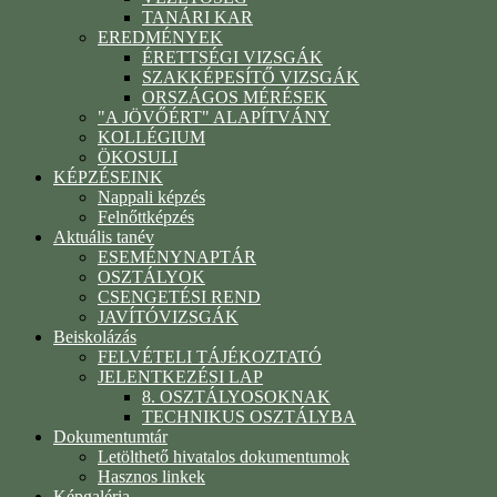
TANÁRI KAR
EREDMÉNYEK
ÉRETTSÉGI VIZSGÁK
SZAKKÉPESÍTŐ VIZSGÁK
ORSZÁGOS MÉRÉSEK
"A JÖVŐÉRT" ALAPÍTVÁNY
KOLLÉGIUM
ÖKOSULI
KÉPZÉSEINK
Nappali képzés
Felnőttképzés
Aktuális tanév
ESEMÉNYNAPTÁR
OSZTÁLYOK
CSENGETÉSI REND
JAVÍTÓVIZSGÁK
Beiskolázás
FELVÉTELI TÁJÉKOZTATÓ
JELENTKEZÉSI LAP
8. OSZTÁLYOSOKNAK
TECHNIKUS OSZTÁLYBA
Dokumentumtár
Letölthető hivatalos dokumentumok
Hasznos linkek
Képgaléria