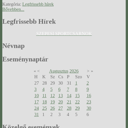
Kategória:
Legfrissebb hírek
Bővebben...
Legfrissebb
Hírek
SZEPESI SPORTCSARNOK
Névnap
Eseménynaptár
«
<
Augusztus
2026
>
»
H
K
Sz
Cs
P
Szo
V
27
28
29
30
31
1
2
3
4
5
6
7
8
9
10
11
12
13
14
15
16
17
18
19
20
21
22
23
24
25
26
27
28
29
30
31
1
2
3
4
5
6
Közelgő
események