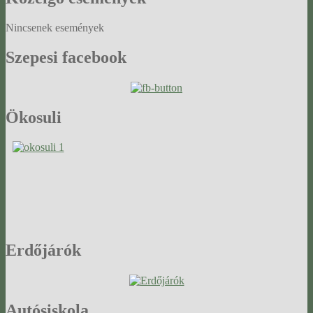
Nincsenek események
Szepesi
facebook
Ökosuli
Erdőjárók
Autósiskola