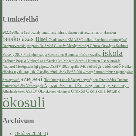
Címkefelhő
20221208án a 12B osztály tanulmányi kiránduláson vett részt a Terror Házában
beiskolázás
Bisel
Csatlakozz a KMASZC diákok Facebook csoportjába!
Drogprevenciós program
Dr Szabó Gusztáv Mezőgazdasági Gépész Országos Szakmai
iskola
Verseny 2023
Focibajnokság a Szepesiben
Himnusz közös szavalása
Krókusz Projekt Virággal az erőszak ellen
Megemlékezés a Nemzeti Összetartozás
Műveltségi vetélkedő
Napjáról
Mezőgazdasági gépész OSZTV 2023 április
Netikett
nyílt napok
előadás
Osztálykirándulások
Petőfi 200 – mozgó múzeumbusz
rajzpályázat
szepesi
Szalagavató
Tanulmányi út a Kőszegi hegységben
Terembérlés
Tudatos,
Ágazati Szakmai Érettségi tantárgy Versenye
fenntartható élet
Vérlovagok
Örökös Ökoiskola lettünk
Álláshirdetések
ÁSZÉV
Ökoiskolaév élőlényei
ökosuli
Archívum
Október 2024 (1)