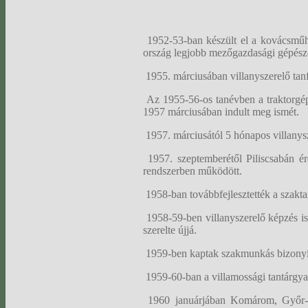
1952-53-ban készült el a kovácsműhel
ország legjobb mezőgazdasági gépészet
1955. márciusában villanyszerelő tan
Az 1955-56-os tanévben a traktorgépé
1957 márciusában indult meg ismét.
1957. márciusától 5 hónapos villanysz
1957. szeptemberétől Piliscsabán ére
rendszerben működött.
1958-ban továbbfejlesztették a szakta
1958-59-ben villanyszerelő képzés is 
szerelte újjá.
1959-ben kaptak szakmunkás bizonyí
1959-60-ban a villamossági tantárgyak
1960 januárjában Komárom, Győr-Sop