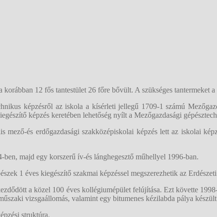
a korábban 12 fős tantestület 26 főre bővült. A szükséges tantermeket a 
ikus képzésről az iskola a kísérleti jellegű 1709-1 számú Mezőgazda
 kiegészítő képzés keretében lehetőség nyílt a Mezőgazdasági gépésztec
s mező-és erdőgazdasági szakközépiskolai képzés lett az iskolai képzé
-ben, majd egy korszerű ív-és lánghegesztő műhellyel 1996-ban.
szek 1 éves kiegészítő szakmai képzéssel megszerezhetik az Erdészeti 
zdődött a közel 100 éves kollégiumépület felújítása. Ezt követte 1998-ba
űszaki vizsgaállomás, valamint egy bitumenes kézilabda pálya készült 
pzési struktúra.