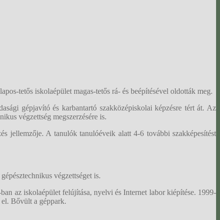
lapos-tetős iskolaépület magas-tetős rá- és beépítésével oldották meg.
sági gépjavító és karbantartó szakközépiskolai képzésre tért át. Az
hnikus végzettség megszerzésére is.
s jellemzője. A tanulók tanulóéveik alatt 4-6 további szakképesítést
gépésztechnikus végzettséget is.
n az iskolaépület felújítása, nyelvi és Internet labor kiépítése. 1999-
el. Bővült a géppark.