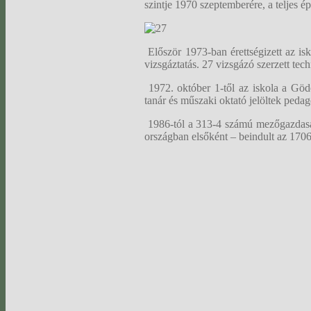
szintje 1970 szeptemberére, a teljes é
Először 1973-ban érettségizett az is
vizsgáztatás. 27 vizsgázó szerzett tech
1972. október 1-től az iskola a Göd
tanár és műszaki oktató jelöltek pedagó
1986-tól a 313-4 számú mezőgazdaság
országban elsőként – beindult az 170