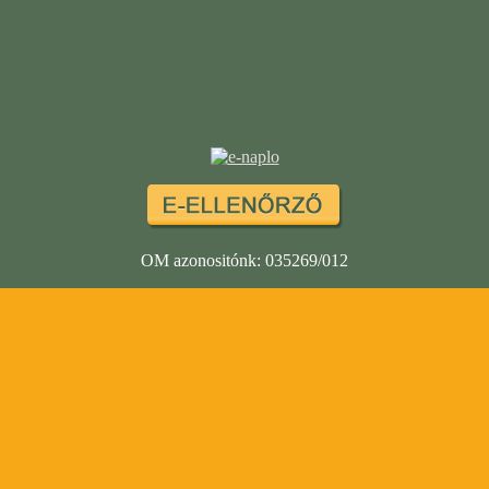
OM azonositónk: 035269/012