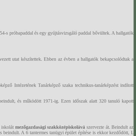
54-s próbapaddal és egy gyújtásvizsgáló paddal bővültek. A hallgatók
vezett utat készítettek. Ebben az évben a hallgatók bekapcsolódtak a
ző Intézetének Tanárképző szaka technikus-tanárképzést indított
indult, és működött 1971-ig. Ezen időszak alatt 320 tanuló kapott
 iskolát
mezőgazdasági szakközépiskolává
szervezte át. Beindult az
 beindult. A 6 tantermes tanügyi épület építése is ekkor kezdődött, I.