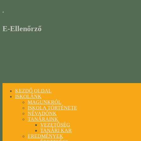
.
E-Ellenőrző
KEZDŐ OLDAL
ISKOLÁNK
MAGUNKRÓL
ISKOLA TÖRTÉNETE
NÉVADÓNK
TANÁRAINK
VEZETŐSÉG
TANÁRI KAR
EREDMÉNYEK