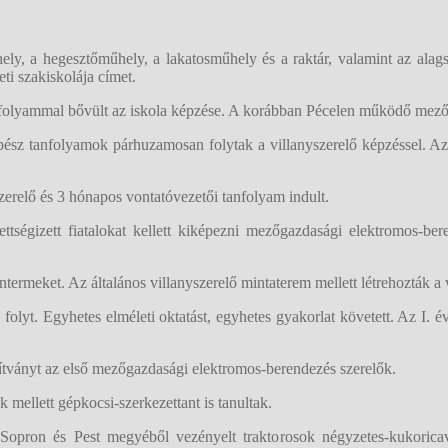
y, a hegesztőműhely, a lakatosműhely és a raktár, valamint az alags
i szakiskolája címet.
folyammal bővült az iskola képzése. A korábban Pécelen működő mezőgaz
sz tanfolyamok párhuzamosan folytak a villanyszerelő képzéssel. Az o
erelő és 3 hónapos vontatóvezetői tanfolyam indult.
ttségizett fiatalokat kellett kiképezni mezőgazdasági elektromos-be
ntermeket. Az általános villanyszerelő mintaterem mellett létrehozták a
folyt. Egyhetes elméleti oktatást, egyhetes gyakorlat követett. Az I.
tványt az első mezőgazdasági elektromos-berendezés szerelők.
 mellett gépkocsi-szerkezettant is tanultak.
ron és Pest megyéből vezényelt traktorosok négyzetes-kukoricavet