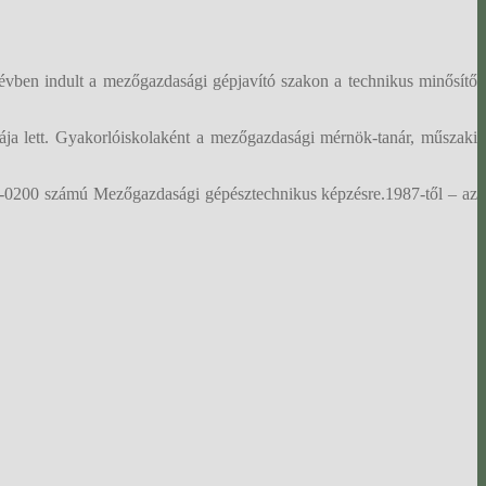
 évben indult a mezőgazdasági gépjavító szakon a technikus minősítő
ja lett. Gyakorlóiskolaként a mezőgazdasági mérnök-tanár, műszaki
71-0200 számú Mezőgazdasági gépésztechnikus képzésre.1987-től – az