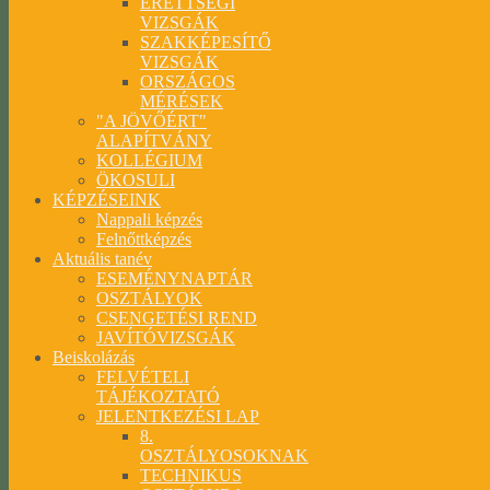
ÉRETTSÉGI
VIZSGÁK
SZAKKÉPESÍTŐ
VIZSGÁK
ORSZÁGOS
MÉRÉSEK
"A JÖVŐÉRT"
ALAPÍTVÁNY
KOLLÉGIUM
ÖKOSULI
KÉPZÉSEINK
Nappali képzés
Felnőttképzés
Aktuális tanév
ESEMÉNYNAPTÁR
OSZTÁLYOK
CSENGETÉSI REND
JAVÍTÓVIZSGÁK
Beiskolázás
FELVÉTELI
TÁJÉKOZTATÓ
JELENTKEZÉSI LAP
8.
OSZTÁLYOSOKNAK
TECHNIKUS