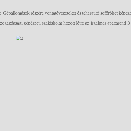
 Gépállomások részére vontatóvezetőket és teherautó sofőröket képezte
azdasági gépészeti szakiskolát hozott létre az irgalmas apácarend 3 