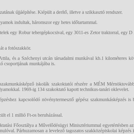
tának újjáépítése. Kiépült a derítő, illetve a szikkasztó rendszer.
yamok indultak, háromszor egy hetes időtartammal.
elek egy Robur tehergépkocsival, egy 3011-es Zetor traktorral, egy D 
t a fotószakkör.
Attila, és a Széchenyi utcán társadalmi munkával kb.1 kilométeres kö
szó csoportjának munkájába is.
akmunkásképző iskolák szakoktatói részére a MÉM Mérnöktovábbkép
lyamokkal. 1969-ig 134 szakoktató kapott technikus-tanári oklevelet.
épzéshez kapcsolódó növénytermesztő gépész szakmunkásképzés is be
t el 1 millió Ft-os beruházással.
tatási Főosztálya a Művelődésügyi Minisztériummal egyetértésben az
anulóval. Párhuzamosan a levelező tagozatos szakközépiskolai képzés is