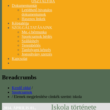
OSZTÁLYBA
Dokumentumtár
Letölthető hivatalos
dokumentumok
Hasznos linkek
Képgaléria
SZOLGÁLTATÁSAINK
Mg.-i bérmunka
Sportcsarnok bérlés
Szálláshely
Terembérlés
Tanfolyami képzés
Jogosítvány szerzés
Kapcsolat
Breadcrumbs
Kezdő oldal
/
Sportcsarnok
/
Elemek megjelenítése címkék szerint: iskola
Iskola története
2014. ÁPRILIS 01.,