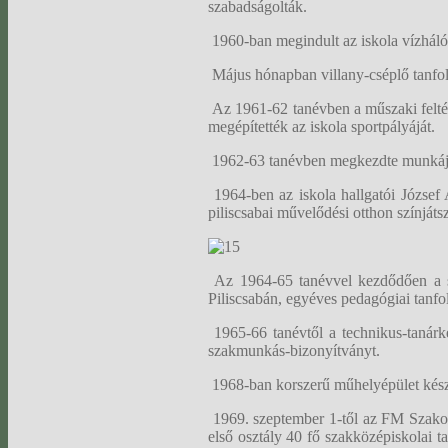
szabadságolták.
1960-ban megindult az iskola vízhálóza
Május hónapban villany-cséplő tanfol
Az 1961-62 tanévben a műszaki feltét
megépítették az iskola sportpályáját.
1962-63 tanévben megkezdte munkájá
1964-ben az iskola hallgatói József 
piliscsabai művelődési otthon színját
Az 1964-65 tanévvel kezdődően a sz
Piliscsabán, egyéves pedagógiai tanfo
1965-66 tanévtől a technikus-tanárk
szakmunkás-bizonyítványt.
1968-ban korszerű műhelyépület készül
1969. szeptember 1-től az FM Szakok
első osztály 40 fő szakközépiskolai t