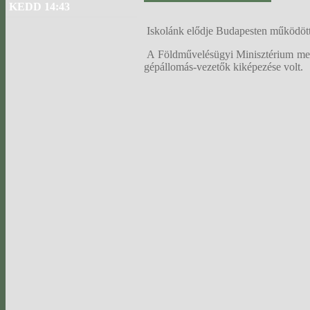
KEDD 14:43
Iskolánk elődje Budapesten működött.
A Földművelésügyi Minisztérium mezőg
gépállomás-vezetők kiképezése volt.