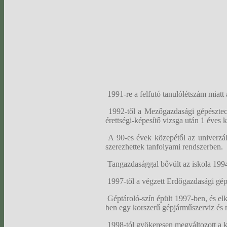
1991-re a felfutó tanulólétszám miatt 
1992-től a Mezőgazdasági gépésztechn
érettségi-képesítő vizsga után 1 éves
A 90-es évek közepétől az univerzáli
szerezhettek tanfolyami rendszerben.
Tangazdasággal bővült az iskola 1994
1997-től a végzett Erdőgazdasági gépé
Géptároló-szín épült 1997-ben, és elke
ben egy korszerű gépjárműszerviz és m
1998-tól gyökeresen megváltozott a ké