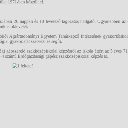
pület 1971-ben készült el.
kolában 26 nappali és 10 levelező tagozatos hallgató. Ugyanebben az
nikus oklevelet.
öllői Agrártudományi Egyetem Tanárképző Intézetének gyakorlóiskolá
giai gyakorlatát szervezi és segíti.
i gépszerelő szakközépiskolai képzésről az iskola áttért az 5 éves 
6-4 számú Erdőgazdasági gépész szakközépiskolai képzés is.