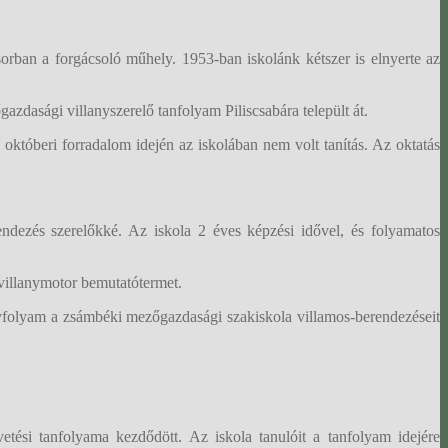
orban a forgácsoló műhely. 1953-ban iskolánk kétszer is elnyerte az
dasági villanyszerelő tanfolyam Piliscsabára települt át.
któberi forradalom idején az iskolában nem volt tanítás. Az oktatás
rendezés szerelőkké. Az iskola 2 éves képzési idővel, és folyamatos
 villanymotor bemutatótermet.
 évfolyam a zsámbéki mezőgazdasági szakiskola villamos-berendezéseit
ési tanfolyama kezdődött. Az iskola tanulóit a tanfolyam idejére