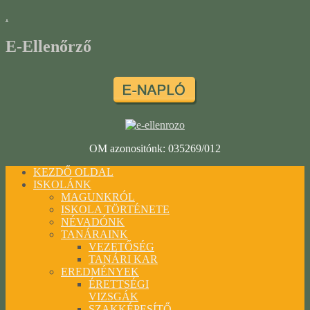
.
E-Ellenőrző
OM azonositónk: 035269/012
KEZDŐ OLDAL
ISKOLÁNK
MAGUNKRÓL
ISKOLA TÖRTÉNETE
NÉVADÓNK
TANÁRAINK
VEZETŐSÉG
TANÁRI KAR
EREDMÉNYEK
ÉRETTSÉGI
VIZSGÁK
SZAKKÉPESÍTŐ