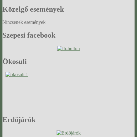
Közelgő
események
Nincsenek események
Szepesi
facebook
Ökosuli
Erdőjárók