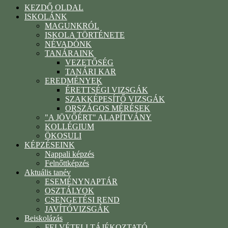
KEZDŐ OLDAL
ISKOLÁNK
MAGUNKRÓL
ISKOLA TÖRTÉNETE
NÉVADÓNK
TANÁRAINK
VEZETŐSÉG
TANÁRI KAR
EREDMÉNYEK
ÉRETTSÉGI VIZSGÁK
SZAKKÉPESÍTŐ VIZSGÁK
ORSZÁGOS MÉRÉSEK
"A JÖVŐÉRT" ALAPÍTVÁNY
KOLLÉGIUM
ÖKOSULI
KÉPZÉSEINK
Nappali képzés
Felnőttképzés
Aktuális tanév
ESEMÉNYNAPTÁR
OSZTÁLYOK
CSENGETÉSI REND
JAVÍTÓVIZSGÁK
Beiskolázás
FELVÉTELI TÁJÉKOZTATÓ