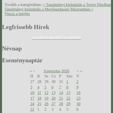
Tovább a kategóriában:
« Tanulmányi kirándulás a Terror Házában
Tanulmányi kirándulás a Mezőgazdasági Múzeumban »
Vissza a tetejére
Legfrissebb
Hírek
SZEPESI SPORTCSARNOK
Névnap
Eseménynaptár
«
<
Augusztus
2026
>
»
H
K
Sz
Cs
P
Szo
V
27
28
29
30
31
1
2
3
4
5
6
7
8
9
10
11
12
13
14
15
16
17
18
19
20
21
22
23
24
25
26
27
28
29
30
31
1
2
3
4
5
6