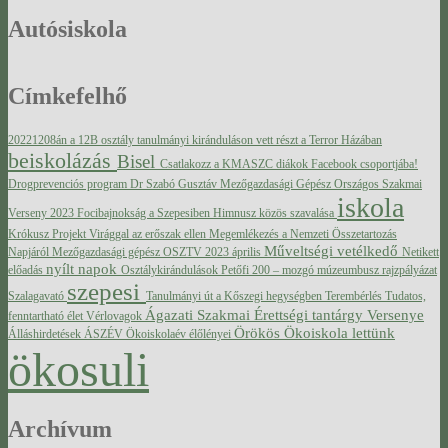
Autósiskola
Címkefelhő
20221208án a 12B osztály tanulmányi kiránduláson vett részt a Terror Házában
beiskolázás
Bisel
Csatlakozz a KMASZC diákok Facebook csoportjába!
Drogprevenciós program
Dr Szabó Gusztáv Mezőgazdasági Gépész Országos Szakmai
iskola
Verseny 2023
Focibajnokság a Szepesiben
Himnusz közös szavalása
Krókusz Projekt Virággal az erőszak ellen
Megemlékezés a Nemzeti Összetartozás
Műveltségi vetélkedő
Napjáról
Mezőgazdasági gépész OSZTV 2023 április
Netikett
nyílt napok
előadás
Osztálykirándulások
Petőfi 200 – mozgó múzeumbusz
rajzpályázat
szepesi
Szalagavató
Tanulmányi út a Kőszegi hegységben
Terembérlés
Tudatos,
Ágazati Szakmai Érettségi tantárgy Versenye
fenntartható élet
Vérlovagok
Örökös Ökoiskola lettünk
Álláshirdetések
ÁSZÉV
Ökoiskolaév élőlényei
ökosuli
Archívum