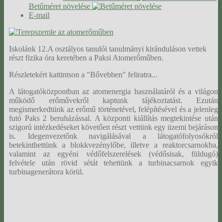
Betűméret növelése
E-mail
Iskolánk 12.A osztályos tanulói tanulmányi kiránduláson vettek
részt fizika óra keretében a Paksi Atomerőműben.
Részletekért kattintson a "Bővebben" feliratra...
A látogatóközpontban az atomenergia használatáról és a világon
működő erőművekről kaptunk tájékoztatást. Ezután
megismerkedtünk az erőmű történetével, felépítésével és a jelenleg
futó Paks 2 beruházással. A központi kiállítás megtekintése után
szigorú intézkedéseket követően részt vettünk egy üzemi bejáráson
is. Idegenvezetőnk navigálásával a látogatófolyosókról
betekinthettünk a blokkvezénylőbe, illetve a reaktorcsarnokba,
valamint az egyéni védőfelszerelések (védősisak, füldugó)
felvétele után rövid sétát tehettünk a turbinacsarnok egyik
turbinagenerátora körül.