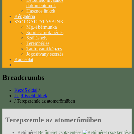
Letölthető hivatalos
dokumentumok
Hasznos linkek
Képgaléria
SZOLGÁLTATÁSAINK
Mg.-i bérmunka
Sportcsarnok bérlés
Szálláshely
Terembérlés
Tanfolyami képzés
Jogosítvány szerzés
Kapcsolat
Breadcrumbs
Kezdő oldal
/
Legfrissebb hírek
/
Terepszemle az atomerőműben
Terepszemle az atomerőműben
Betűméret
Betűméret csökkentése