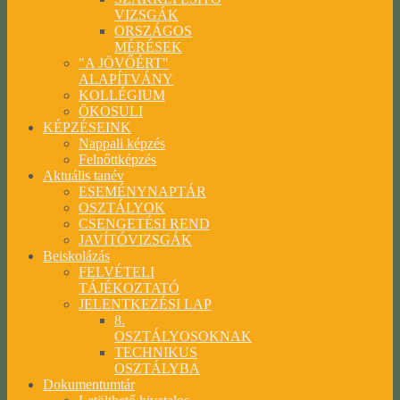
VIZSGÁK
ORSZÁGOS
MÉRÉSEK
"A JÖVŐÉRT"
ALAPÍTVÁNY
KOLLÉGIUM
ÖKOSULI
KÉPZÉSEINK
Nappali képzés
Felnőttképzés
Aktuális tanév
ESEMÉNYNAPTÁR
OSZTÁLYOK
CSENGETÉSI REND
JAVÍTÓVIZSGÁK
Beiskolázás
FELVÉTELI
TÁJÉKOZTATÓ
JELENTKEZÉSI LAP
8.
OSZTÁLYOSOKNAK
TECHNIKUS
OSZTÁLYBA
Dokumentumtár