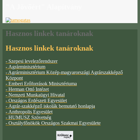
"A
Jövőért" Alapítvány
Hasznos
linkek tanároknak
Hasznos linkek tanároknak
- Szepesi levelezőrendszer
- Agrárminisztérium
- Agrárminisztérium Közép-magyarországi Agrárszakképző
Központ
- Emberi Erőforrások Minisztériuma
- Herman Ottó Intézet
- Nemzeti Munkaügyi Hivatal
- Országos Erdészeti Egyesület
- Agrár-szakképző iskolák bemutató honlapja
- Anthropolis Egyesület
- HUMUSZ Szövetség
- Osztályfőnökök Országos Szakmai Egyesülete