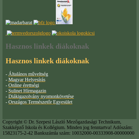
Hasznos
linkek diákoknak
Hasznos linkek diákoknak
-
Általános műveltség
-
Magyar Helyesírás
-
Online érettségi
-
Sulinet Hírmagazin
-
Diákigazolvány nyomonkövetése
-
Országos Természetőr Egyesület
Copyright © Dr. Szepesi László Mezőgazdasági Technikum,
Szakképző Iskola és Kollégium. Minden jog fenntartva! Adószám:
15823175-2-42 Bankszámla szám: 10032000-00333908-00000000