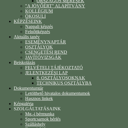
ORSZÁGOS MÉRÉSEK
"A JÖVŐÉRT" ALAPÍTVÁNY
KOLLÉGIUM
ÖKOSULI
KÉPZÉSEINK
Nappali képzés
Felnőttképzés
Aktuális tanév
ESEMÉNYNAPTÁR
OSZTÁLYOK
CSENGETÉSI REND
JAVÍTÓVIZSGÁK
Beiskolázás
FELVÉTELI TÁJÉKOZTATÓ
JELENTKEZÉSI LAP
8. OSZTÁLYOSOKNAK
TECHNIKUS OSZTÁLYBA
Dokumentumtár
Letölthető hivatalos dokumentumok
Hasznos linkek
Képgaléria
SZOLGÁLTATÁSAINK
Mg.-i bérmunka
Sportcsarnok bérlés
Szálláshely