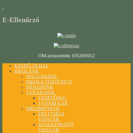
.
E-Ellenőrző
OM azonositónk: 035269/012
KEZDŐ OLDAL
ISKOLÁNK
MAGUNKRÓL
ISKOLA TÖRTÉNETE
NÉVADÓNK
TANÁRAINK
VEZETŐSÉG
TANÁRI KAR
EREDMÉNYEK
ÉRETTSÉGI
VIZSGÁK
SZAKKÉPESÍTŐ
VIZSGÁK