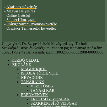
-
Általános műveltség
-
Magyar Helyesírás
-
Online érettségi
-
Sulinet Hírmagazin
-
Diákigazolvány nyomonkövetése
-
Országos Természetőr Egyesület
Copyright © Dr. Szepesi László Mezőgazdasági Technikum,
Szakképző Iskola és Kollégium. Minden jog fenntartva! Adószám:
15823175-2-42 Bankszámla szám: 10032000-00333908-00000000
KEZDŐ OLDAL
ISKOLÁNK
MAGUNKRÓL
ISKOLA TÖRTÉNETE
NÉVADÓNK
TANÁRAINK
VEZETŐSÉG
TANÁRI KAR
EREDMÉNYEK
ÉRETTSÉGI VIZSGÁK
SZAKKÉPESÍTŐ VIZSGÁK