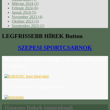
Március 2024 (2)
Február 2024 (6)
Január 2024 (5)
November 2023 (4)
Október 2023 (3)
Szeptember 2023 (1)
LEGFRISSEBB
HÍREK Button
SZEPESI SPORTCSARNOK
Közép-magyarországi
Agrárszakképzési
Centrum
"A
Jövőért" Alapítvány
Hasznos
linkek tanároknak