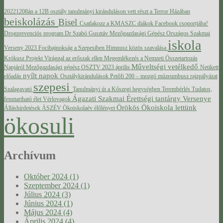
20221208án a 12B osztály tanulmányi kiránduláson vett részt a Terror Házában
beiskolázás
Bisel
Csatlakozz a KMASZC diákok Facebook csoportjába!
Drogprevenciós program
Dr Szabó Gusztáv Mezőgazdasági Gépész Országos Szakmai
iskola
Verseny 2023
Focibajnokság a Szepesiben
Himnusz közös szavalása
Krókusz Projekt Virággal az erőszak ellen
Megemlékezés a Nemzeti Összetartozás
Műveltségi vetélkedő
Napjáról
Mezőgazdasági gépész OSZTV 2023 április
Netikett
nyílt napok
előadás
Osztálykirándulások
Petőfi 200 – mozgó múzeumbusz
rajzpályázat
szepesi
Szalagavató
Tanulmányi út a Kőszegi hegységben
Terembérlés
Tudatos,
Ágazati Szakmai Érettségi tantárgy Versenye
fenntartható élet
Vérlovagok
Örökös Ökoiskola lettünk
Álláshirdetések
ÁSZÉV
Ökoiskolaév élőlényei
ökosuli
Archívum
Október 2024 (1)
Szeptember 2024 (1)
Július 2024 (3)
Június 2024 (1)
Május 2024 (4)
Április 2024 (4)