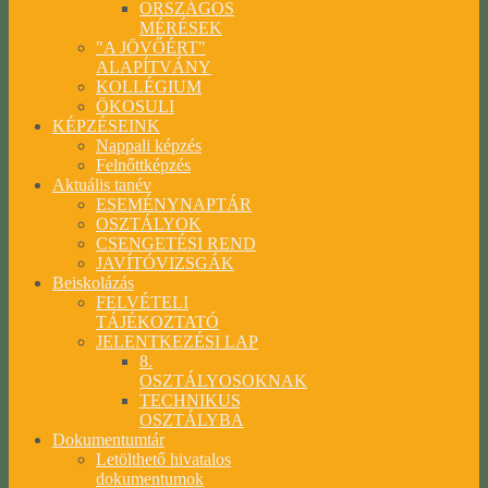
ORSZÁGOS
MÉRÉSEK
"A JÖVŐÉRT"
ALAPÍTVÁNY
KOLLÉGIUM
ÖKOSULI
KÉPZÉSEINK
Nappali képzés
Felnőttképzés
Aktuális tanév
ESEMÉNYNAPTÁR
OSZTÁLYOK
CSENGETÉSI REND
JAVÍTÓVIZSGÁK
Beiskolázás
FELVÉTELI
TÁJÉKOZTATÓ
JELENTKEZÉSI LAP
8.
OSZTÁLYOSOKNAK
TECHNIKUS
OSZTÁLYBA
Dokumentumtár
Letölthető hivatalos
dokumentumok