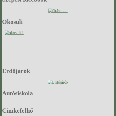
Ökosuli
Erdőjárók
Autósiskola
Címkefelhő