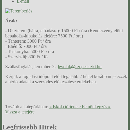
E-mail
Árak:
- Díszterem (bálra, előadásra): 15000 Ft / óra (Rendezvény előtti
bepakolás-kipakolás idejére: 7500 Ft / óra)
- Tanterem: 3000 Ft / óra
- Ebédlő: 7000 Ft / óra
- Teakonyha: 5000 Ft / óra
- Szervizdíj: 800 Ft / fő
Szállásfoglalás, terembérlés:
levotak@szepesiszki.hu
Kérjük a foglalási időpont előtt legalább 2 héttel korábban jelezzék
a bérlő adatait a szerződés előkészítése érdekében.
Tovább a kategóriában:
« Iskola története
Felnőttképzés »
Vissza a tetejére
Legfrissebb
Hírek