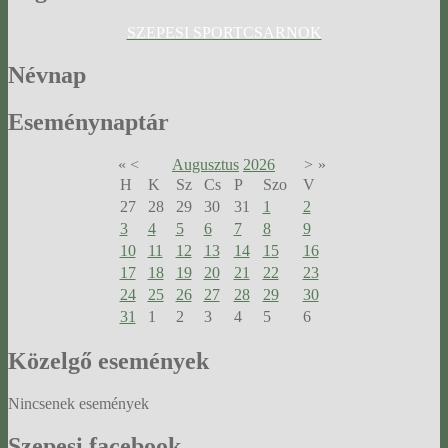
SZEPESI SPORTCSARNOK
Névnap
Eseménynaptár
«
<
Augusztus
2026
>
»
H
K
Sz
Cs
P
Szo
V
27
28
29
30
31
1
2
3
4
5
6
7
8
9
10
11
12
13
14
15
16
17
18
19
20
21
22
23
24
25
26
27
28
29
30
31
1
2
3
4
5
6
Közelgő
események
Nincsenek események
Szepesi
facebook