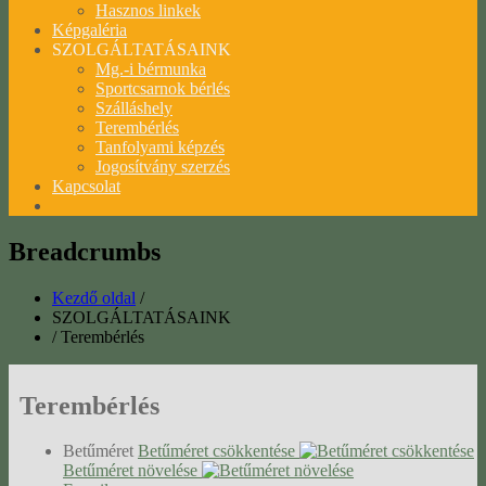
Hasznos linkek
Képgaléria
SZOLGÁLTATÁSAINK
Mg.-i bérmunka
Sportcsarnok bérlés
Szálláshely
Terembérlés
Tanfolyami képzés
Jogosítvány szerzés
Kapcsolat
Breadcrumbs
Kezdő oldal
/
SZOLGÁLTATÁSAINK
/
Terembérlés
Terembérlés
Betűméret
Betűméret csökkentése
Betűméret növelése