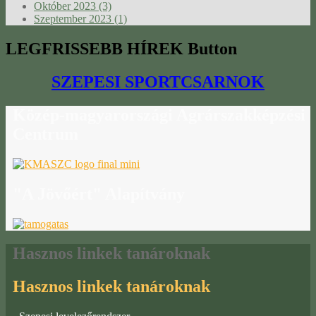
Október 2023 (3)
Szeptember 2023 (1)
LEGFRISSEBB
HÍREK Button
SZEPESI SPORTCSARNOK
Közép-magyarországi
Agrárszakképzési
Centrum
"A
Jövőért" Alapítvány
Hasznos
linkek tanároknak
Hasznos linkek tanároknak