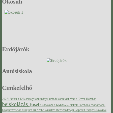
Ökosuli
Erdőjárók
Autósiskola
Címkefelhő
20221208án a 12B osztály tanulmányi kiránduláson vett részt a Terror Házában
beiskolázás
Bisel
Csatlakozz a KMASZC diákok Facebook csoportjába!
Drogprevenciós program
Dr Szabó Gusztáv Mezőgazdasági Gépész Országos Szakmai