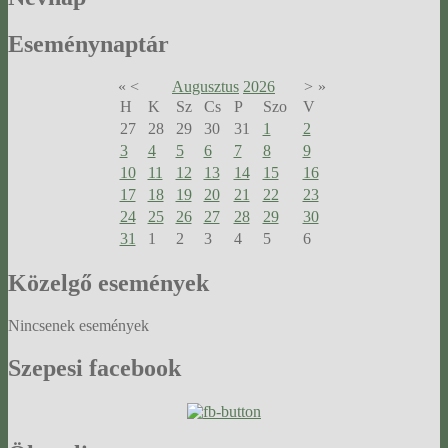
Eseménynaptár
«
<
Augusztus
2026
>
»
H
K
Sz
Cs
P
Szo
V
27
28
29
30
31
1
2
3
4
5
6
7
8
9
10
11
12
13
14
15
16
17
18
19
20
21
22
23
24
25
26
27
28
29
30
31
1
2
3
4
5
6
Közelgő
események
Nincsenek események
Szepesi
facebook