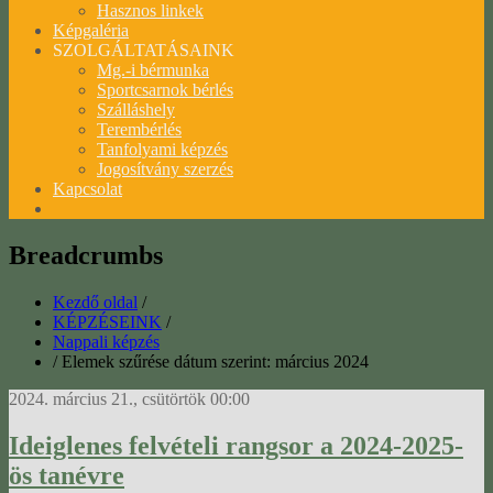
Hasznos linkek
Képgaléria
SZOLGÁLTATÁSAINK
Mg.-i bérmunka
Sportcsarnok bérlés
Szálláshely
Terembérlés
Tanfolyami képzés
Jogosítvány szerzés
Kapcsolat
Breadcrumbs
Kezdő oldal
/
KÉPZÉSEINK
/
Nappali képzés
/
Elemek szűrése dátum szerint: március 2024
2024. március 21., csütörtök 00:00
Ideiglenes felvételi rangsor a 2024-2025-
ös tanévre