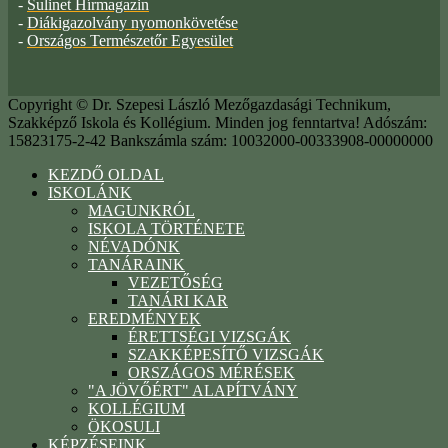
-
Sulinet Hírmagazin
-
Diákigazolvány nyomonkövetése
-
Országos Természetőr Egyesület
Copyright © Dr. Szepesi László Mezőgazdasági Technikum,
Szakképző Iskola és Kollégium. Minden jog fenntartva! Adószám:
15823175-2-42 Bankszámla szám: 10032000-00333908-00000000
KEZDŐ OLDAL
ISKOLÁNK
MAGUNKRÓL
ISKOLA TÖRTÉNETE
NÉVADÓNK
TANÁRAINK
VEZETŐSÉG
TANÁRI KAR
EREDMÉNYEK
ÉRETTSÉGI VIZSGÁK
SZAKKÉPESÍTŐ VIZSGÁK
ORSZÁGOS MÉRÉSEK
"A JÖVŐÉRT" ALAPÍTVÁNY
KOLLÉGIUM
ÖKOSULI
KÉPZÉSEINK