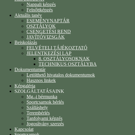
Nappali képzés
Felnőttképzés
Aktuális tanév
ESEMÉNYNAPTÁR
OSZTÁLYOK
CSENGETÉSI REND
JAVÍTÓVIZSGÁK
Beiskolázás
FELVÉTELI TÁJÉKOZTATÓ
JELENTKEZÉSI LAP
8. OSZTÁLYOSOKNAK
TECHNIKUS OSZTÁLYBA
Dokumentumtár
Letölthető hivatalos dokumentumok
Hasznos linkek
Képgaléria
SZOLGÁLTATÁSAINK
Mg.-i bérmunka
Sportcsarnok bérlés
Szálláshely
Terembérlés
Tanfolyami képzés
Jogosítvány szerzés
Kapcsolat
Sportcsarnok