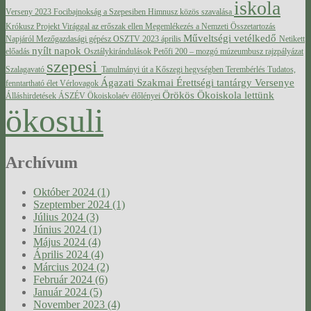
iskola
Verseny 2023
Focibajnokság a Szepesiben
Himnusz közös szavalása
Krókusz Projekt Virággal az erőszak ellen
Megemlékezés a Nemzeti Összetartozás
Műveltségi vetélkedő
Napjáról
Mezőgazdasági gépész OSZTV 2023 április
Netikett
nyílt napok
előadás
Osztálykirándulások
Petőfi 200 – mozgó múzeumbusz
rajzpályázat
szepesi
Szalagavató
Tanulmányi út a Kőszegi hegységben
Terembérlés
Tudatos,
Ágazati Szakmai Érettségi tantárgy Versenye
fenntartható élet
Vérlovagok
Örökös Ökoiskola lettünk
Álláshirdetések
ÁSZÉV
Ökoiskolaév élőlényei
ökosuli
Archívum
Október 2024 (1)
Szeptember 2024 (1)
Július 2024 (3)
Június 2024 (1)
Május 2024 (4)
Április 2024 (4)
Március 2024 (2)
Február 2024 (6)
Január 2024 (5)
November 2023 (4)