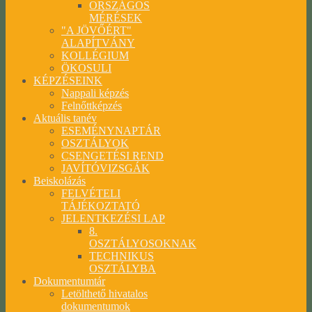
ORSZÁGOS
MÉRÉSEK
"A JÖVŐÉRT"
ALAPÍTVÁNY
KOLLÉGIUM
ÖKOSULI
KÉPZÉSEINK
Nappali képzés
Felnőttképzés
Aktuális tanév
ESEMÉNYNAPTÁR
OSZTÁLYOK
CSENGETÉSI REND
JAVÍTÓVIZSGÁK
Beiskolázás
FELVÉTELI
TÁJÉKOZTATÓ
JELENTKEZÉSI LAP
8.
OSZTÁLYOSOKNAK
TECHNIKUS
OSZTÁLYBA
Dokumentumtár
Letölthető hivatalos
dokumentumok