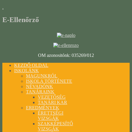
.
E-Ellenőrző
OM azonositónk: 035269/012
KEZDŐ OLDAL
ISKOLÁNK
MAGUNKRÓL
ISKOLA TÖRTÉNETE
NÉVADÓNK
TANÁRAINK
VEZETŐSÉG
TANÁRI KAR
EREDMÉNYEK
ÉRETTSÉGI
VIZSGÁK
SZAKKÉPESÍTŐ
VIZSGÁK