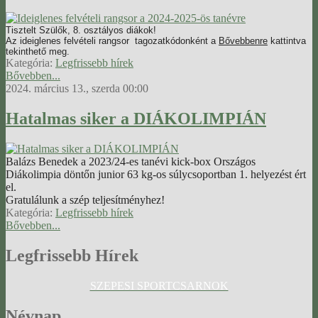
Tisztelt Szülők, 8. osztályos diákok!
Az ideiglenes felvételi rangsor tagozatkódonként a
Bővebbenre
kattintva
tekinthető meg.
Kategória:
Legfrissebb hírek
Bővebben...
2024. március 13., szerda 00:00
Hatalmas siker a DIÁKOLIMPIÁN
Balázs Benedek a 2023/24-es tanévi kick-box Országos
Diákolimpia döntőn junior 63 kg-os súlycsoportban 1. helyezést ért
el.
Gratulálunk a szép teljesítményhez!
Kategória:
Legfrissebb hírek
Bővebben...
Legfrissebb
Hírek
SZEPESI SPORTCSARNOK
Névnap