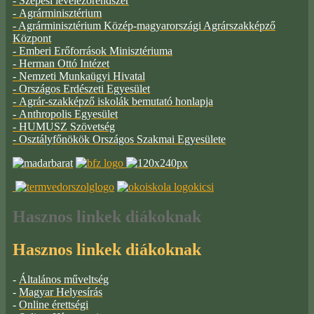
- Szepesi levelezőrendszer
- Agrárminisztérium
- Agrárminisztérium Közép-magyarországi Agrárszakképző
Központ
- Emberi Erőforrások Minisztériuma
- Herman Ottó Intézet
- Nemzeti Munkaügyi Hivatal
- Országos Erdészeti Egyesület
- Agrár-szakképző iskolák bemutató honlapja
- Anthropolis Egyesület
- HUMUSZ Szövetség
- Osztályfőnökök Országos Szakmai Egyesülete
Hasznos
linkek diákoknak
Hasznos linkek diákoknak
-
Általános műveltség
-
Magyar Helyesírás
-
Online érettségi