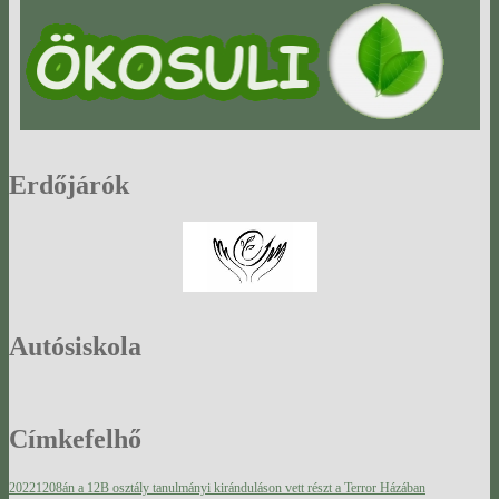
Erdőjárók
Autósiskola
Címkefelhő
20221208án a 12B osztály tanulmányi kiránduláson vett részt a Terror Házában