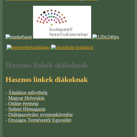
Hasznos
linkek diákoknak
Hasznos linkek diákoknak
-
Általános műveltség
-
Magyar Helyesírás
-
Online érettségi
-
Sulinet Hírmagazin
-
Diákigazolvány nyomonkövetése
-
Országos Természetőr Egyesület