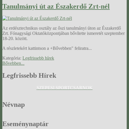
Tanulmányi út az Északerdő Zrt-nél
Az erdésztechnikus osztály az őszi tanulmányi úton az Északerdő
Zrt. Fónagysági Oktatóközpontjában bővítette ismeretét szeptember
18-20. között.
A részletekért kattintson a +Bővebben" feliratra...
Kategória:
Legfrissebb hírek
Bővebben...
Legfrissebb
Hírek
SZEPESI SPORTCSARNOK
Névnap
Eseménynaptár