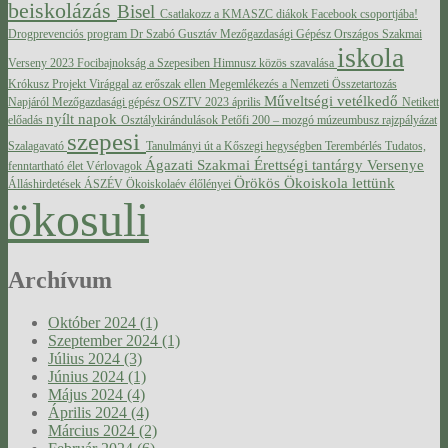
beiskolázás
Bisel
Csatlakozz a KMASZC diákok Facebook csoportjába!
Drogprevenciós program
Dr Szabó Gusztáv Mezőgazdasági Gépész Országos Szakmai
iskola
Verseny 2023
Focibajnokság a Szepesiben
Himnusz közös szavalása
Krókusz Projekt Virággal az erőszak ellen
Megemlékezés a Nemzeti Összetartozás
Műveltségi vetélkedő
Napjáról
Mezőgazdasági gépész OSZTV 2023 április
Netikett
nyílt napok
előadás
Osztálykirándulások
Petőfi 200 – mozgó múzeumbusz
rajzpályázat
szepesi
Szalagavató
Tanulmányi út a Kőszegi hegységben
Terembérlés
Tudatos,
Ágazati Szakmai Érettségi tantárgy Versenye
fenntartható élet
Vérlovagok
Örökös Ökoiskola lettünk
Álláshirdetések
ÁSZÉV
Ökoiskolaév élőlényei
ökosuli
Archívum
Október 2024 (1)
Szeptember 2024 (1)
Július 2024 (3)
Június 2024 (1)
Május 2024 (4)
Április 2024 (4)
Március 2024 (2)