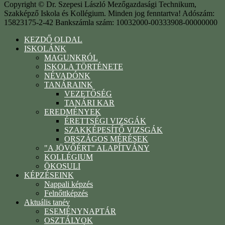
Copyright © Dr. Szepesi László Mezőgazdasági Technikum,
Szakképző Iskola és Kollégium. Minden jog fenntartva! Adószám:
15823175-2-42 Bankszámla szám: 10032000-00333908-00000000
KEZDŐ OLDAL
ISKOLÁNK
MAGUNKRÓL
ISKOLA TÖRTÉNETE
NÉVADÓNK
TANÁRAINK
VEZETŐSÉG
TANÁRI KAR
EREDMÉNYEK
ÉRETTSÉGI VIZSGÁK
SZAKKÉPESÍTŐ VIZSGÁK
ORSZÁGOS MÉRÉSEK
"A JÖVŐÉRT" ALAPÍTVÁNY
KOLLÉGIUM
ÖKOSULI
KÉPZÉSEINK
Nappali képzés
Felnőttképzés
Aktuális tanév
ESEMÉNYNAPTÁR
OSZTÁLYOK