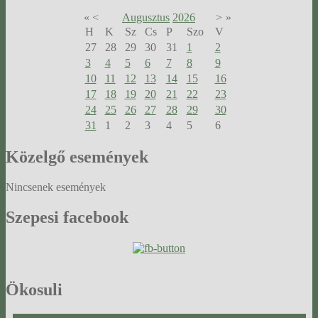
«
<
Augusztus
2026
>
»
H
K
Sz
Cs
P
Szo
V
27
28
29
30
31
1
2
3
4
5
6
7
8
9
10
11
12
13
14
15
16
17
18
19
20
21
22
23
24
25
26
27
28
29
30
31
1
2
3
4
5
6
Közelgő
események
Nincsenek események
Szepesi
facebook
Ökosuli