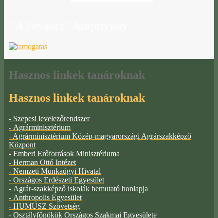
"A
Jövőért" Alapítvány
Hasznos
linkek tanároknak
Hasznos linkek tanároknak
- Szepesi levelezőrendszer
- Agrárminisztérium
- Agrárminisztérium Közép-magyarországi Agrárszakképző
Központ
- Emberi Erőforrások Minisztériuma
- Herman Ottó Intézet
- Nemzeti Munkaügyi Hivatal
- Országos Erdészeti Egyesület
- Agrár-szakképző iskolák bemutató honlapja
- Anthropolis Egyesület
- HUMUSZ Szövetség
- Osztályfőnökök Országos Szakmai Egyesülete