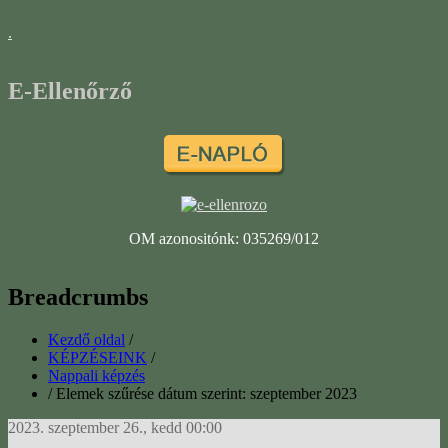
.
E-Ellenőrző
OM azonositónk: 035269/012
Breadcrumbs
Kezdő oldal
/
KÉPZÉSEINK
/
Nappali képzés
/
Elemek szűrése dátum szerint: szeptember 2023
2023. szeptember 26., kedd 00:00