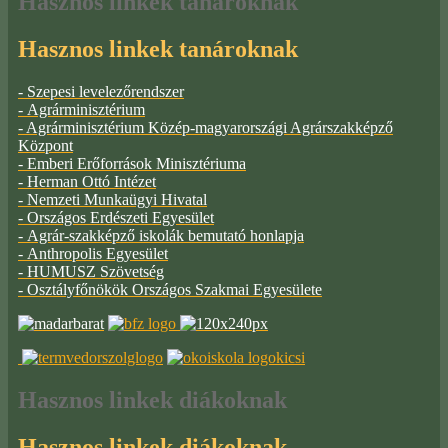
Hasznos
linkek tanároknak
Hasznos linkek tanároknak
- Szepesi levelezőrendszer
- Agrárminisztérium
- Agrárminisztérium Közép-magyarországi Agrárszakképző
Központ
- Emberi Erőforrások Minisztériuma
- Herman Ottó Intézet
- Nemzeti Munkaügyi Hivatal
- Országos Erdészeti Egyesület
- Agrár-szakképző iskolák bemutató honlapja
- Anthropolis Egyesület
- HUMUSZ Szövetség
- Osztályfőnökök Országos Szakmai Egyesülete
Hasznos
linkek diákoknak
Hasznos linkek diákoknak