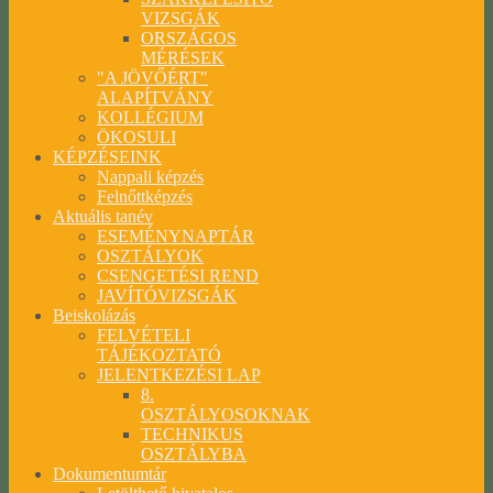
VIZSGÁK
ORSZÁGOS
MÉRÉSEK
"A JÖVŐÉRT"
ALAPÍTVÁNY
KOLLÉGIUM
ÖKOSULI
KÉPZÉSEINK
Nappali képzés
Felnőttképzés
Aktuális tanév
ESEMÉNYNAPTÁR
OSZTÁLYOK
CSENGETÉSI REND
JAVÍTÓVIZSGÁK
Beiskolázás
FELVÉTELI
TÁJÉKOZTATÓ
JELENTKEZÉSI LAP
8.
OSZTÁLYOSOKNAK
TECHNIKUS
OSZTÁLYBA
Dokumentumtár