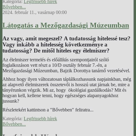
Kategória:
Legfrissebb hírek
Bővebben...
2024. február 11., vasárnap 00:00
Látogatás a Mezőgazdasági Múzeumban
Az vagy, amit megeszel? A tudatosság hitelessé tesz?
Vagy inkább a hitelesség következménye a
tudatosság? De mitől hiteles egy élelmiszer?
Az élelmiszer termelés és előállítás szempontjairól szóló
foglalkozáson vett részt a 10/D osztály február 7.-én, a
Mezőgazdasági Múzeumban, Bajzik Dorottya tanárnő vezetésével.
Ahhoz hogy ilyen változatosan táplálkozhassunk napjainkban, még
az alapvető élelmiszerek összetevői is hosszú utat járnak be, mire a
tányérunkon végzik. Mi az, hogy ökológiai gazdálkodás? Mit és
hogyan kell, kellene tenni, hogy egészséges alapanyagokhoz
jussunk?
Részletekért kattintson a "Bővebben" feliratra...
Kategória:
Legfrissebb hírek
Bővebben...