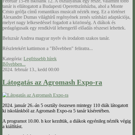
Február 15-én iskolánk 12. A osztályának egy része, valamint több
tanár is ellátogatott a Budapesti Operettszínházba, ahol a Monte
Cristo grófja című romantikus musicalt nézték meg. Ez a történet
Alexandre Dumas világhírű regényének zenés színházi adaptációja,
melyet nagy lelkesedéssel fogadott a közönség. A diákok és
pedagógusaik egy rendkívül lehengerlő előadás részesei lehettek.
Beluzsár Andrea magyar nyelv és irodalom szakos tanár.
Részletekért kattintson a "Bővebben" feliratra...
Kategória:
Legfrissebb hírek
Bővebben...
2024. február 13., kedd 00:00
Látogatás az Agromash Expo-ra
2024. január 26.-án 5 osztály összesen mintegy 110 diák látogatott
ki iskolánkból az Agromash Expo-ra 5 tanár kíséretében.
A programot 10.00. h kor kezdtük, a diákok egyénileg nézték végig
a kiállítást.