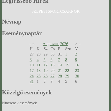
Legfrissebb
Hírek
SZEPESI SPORTCSARNOK
Névnap
Eseménynaptár
«
<
Augusztus
2026
>
»
H
K
Sz
Cs
P
Szo
V
27
28
29
30
31
1
2
3
4
5
6
7
8
9
10
11
12
13
14
15
16
17
18
19
20
21
22
23
24
25
26
27
28
29
30
31
1
2
3
4
5
6
Közelgő
események
Nincsenek események