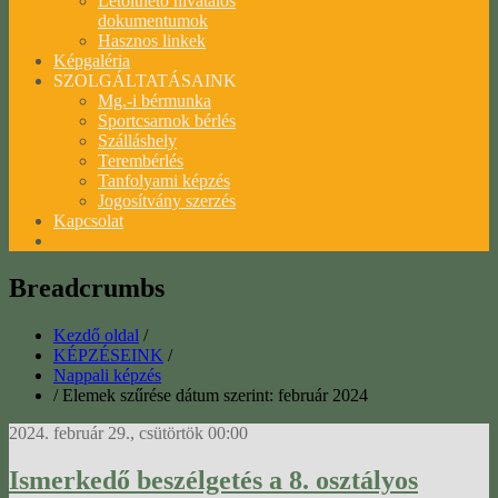
Letölthető hivatalos
dokumentumok
Hasznos linkek
Képgaléria
SZOLGÁLTATÁSAINK
Mg.-i bérmunka
Sportcsarnok bérlés
Szálláshely
Terembérlés
Tanfolyami képzés
Jogosítvány szerzés
Kapcsolat
Breadcrumbs
Kezdő oldal
/
KÉPZÉSEINK
/
Nappali képzés
/
Elemek szűrése dátum szerint: február 2024
2024. február 29., csütörtök 00:00
Ismerkedő beszélgetés a 8. osztályos