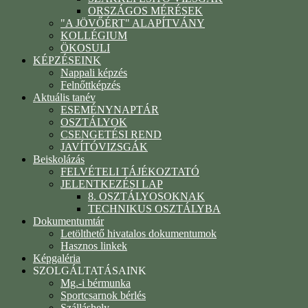
ORSZÁGOS MÉRÉSEK
"A JÖVŐÉRT" ALAPÍTVÁNY
KOLLÉGIUM
ÖKOSULI
KÉPZÉSEINK
Nappali képzés
Felnőttképzés
Aktuális tanév
ESEMÉNYNAPTÁR
OSZTÁLYOK
CSENGETÉSI REND
JAVÍTÓVIZSGÁK
Beiskolázás
FELVÉTELI TÁJÉKOZTATÓ
JELENTKEZÉSI LAP
8. OSZTÁLYOSOKNAK
TECHNIKUS OSZTÁLYBA
Dokumentumtár
Letölthető hivatalos dokumentumok
Hasznos linkek
Képgaléria
SZOLGÁLTATÁSAINK
Mg.-i bérmunka
Sportcsarnok bérlés
Szálláshely