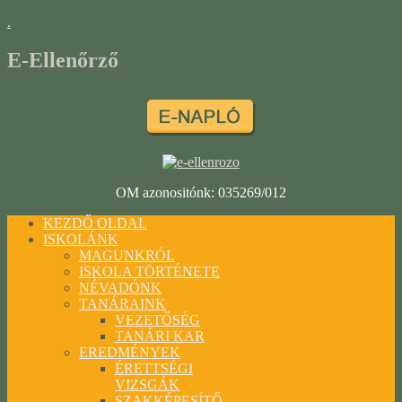
.
E-Ellenőrző
OM azonositónk: 035269/012
KEZDŐ OLDAL
ISKOLÁNK
MAGUNKRÓL
ISKOLA TÖRTÉNETE
NÉVADÓNK
TANÁRAINK
VEZETŐSÉG
TANÁRI KAR
EREDMÉNYEK
ÉRETTSÉGI
VIZSGÁK
SZAKKÉPESÍTŐ