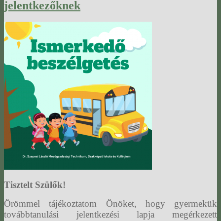
jelentkezőknek
Tisztelt Szülők!
Örömmel tájékoztatom Önöket, hogy gyermekük
továbbtanulási jelentkezési lapja megérkezett