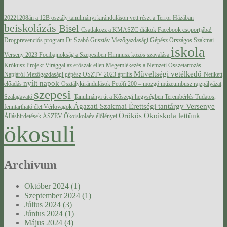
20221208án a 12B osztály tanulmányi kiránduláson vett részt a Terror Házában
beiskolázás
Bisel
Csatlakozz a KMASZC diákok Facebook csoportjába!
Drogprevenciós program
Dr Szabó Gusztáv Mezőgazdasági Gépész Országos Szakmai
iskola
Verseny 2023
Focibajnokság a Szepesiben
Himnusz közös szavalása
Krókusz Projekt Virággal az erőszak ellen
Megemlékezés a Nemzeti Összetartozás
Műveltségi vetélkedő
Napjáról
Mezőgazdasági gépész OSZTV 2023 április
Netikett
nyílt napok
előadás
Osztálykirándulások
Petőfi 200 – mozgó múzeumbusz
rajzpályázat
szepesi
Szalagavató
Tanulmányi út a Kőszegi hegységben
Terembérlés
Tudatos,
Ágazati Szakmai Érettségi tantárgy Versenye
fenntartható élet
Vérlovagok
Örökös Ökoiskola lettünk
Álláshirdetések
ÁSZÉV
Ökoiskolaév élőlényei
ökosuli
Archívum
Október 2024 (1)
Szeptember 2024 (1)
Július 2024 (3)
Június 2024 (1)
Május 2024 (4)