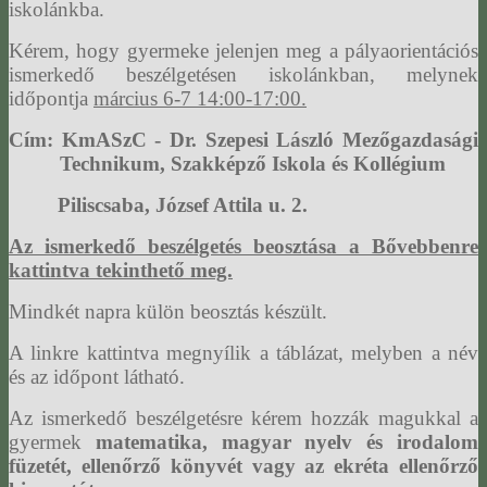
iskolánkba.
Kérem, hogy gyermeke jelenjen meg a pályaorientációs
ismerkedő beszélgetésen iskolánkban, melynek
időpontja
március 6-7 14:00-17:00.
Cím: KmASzC - Dr. Szepesi László Mezőgazdasági
Technikum, Szakképző Iskola és Kollégium
Piliscsaba, József Attila u. 2.
Az ismerkedő beszélgetés beosztása a Bővebbenre
kattintva tekinthető meg.
Mindkét napra külön beosztás készült.
A linkre kattintva megnyílik a táblázat, melyben a név
és az időpont látható.
Az ismerkedő beszélgetésre kérem hozzák magukkal a
gyermek
matematika, magyar nyelv és irodalom
füzetét, ellenőrző könyvét vagy az ekréta ellenőrző