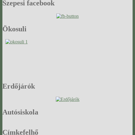
Szepesi
facebook
Ökosuli
Erdőjárók
Autósiskola
Címkefelhő