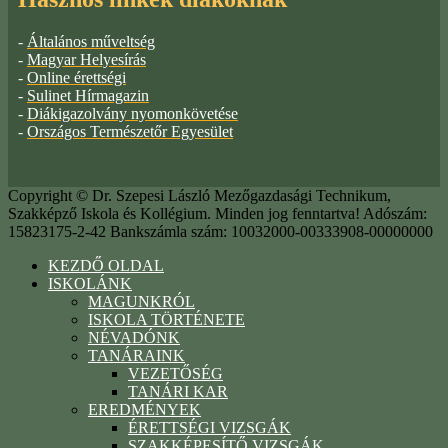
-
Általános műveltség
-
Magyar Helyesírás
-
Online érettségi
-
Sulinet Hírmagazin
-
Diákigazolvány nyomonkövetése
-
Országos Természetőr Egyesület
Copyright © Dr. Szepesi László Mezőgazdasági Technikum,
Szakképző Iskola és Kollégium. Minden jog fenntartva! Adószám:
15823175-2-42 Bankszámla szám: 10032000-00333908-00000000
KEZDŐ OLDAL
ISKOLÁNK
MAGUNKRÓL
ISKOLA TÖRTÉNETE
NÉVADÓNK
TANÁRAINK
VEZETŐSÉG
TANÁRI KAR
EREDMÉNYEK
ÉRETTSÉGI VIZSGÁK
SZAKKÉPESÍTŐ VIZSGÁK