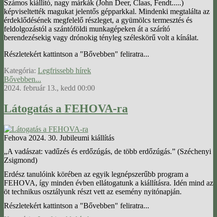
Számos kiállító, nagy márkák (John Deer, Claas, Fendt.....)
képviseltették magukat jelentős gépparkkal. Mindenki megtalálta az
érdeklődésének megfelelő részleget, a gyümölcs termesztés és
feldolgozástól a szántóföldi munkagépeken át a szárító
berendezésekig vagy drónokig tényleg széleskörű volt a kínálat.
Részletekért kattintson a "Bővebben" feliratra...
Kategória:
Legfrissebb hírek
Bővebben...
2024. február 13., kedd 00:00
Látogatás a FEHOVA-ra
Fehova 2024. 30. Jubileumi kiállítás
„A vadászat: vadűzés és erdőzúgás, de több erdőzúgás.” (Széchenyi
Zsigmond)
Erdész tanulóink körében az egyik legnépszerűbb program a
FEHOVA, így minden évben ellátogatunk a kiállításra. Idén mind az
öt technikus osztályunk részt vett az esemény nyitónapján.
Részletekért kattintson a "Bővebben" feliratra...