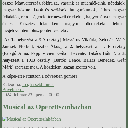
össze: Magyarország földrajza, váraink és műemlékeink, népdalok,
magyar közmondások és szólások, hungarikumok, híres magyar
feltalálók, retro slágerek, természeti értékeink, hagyományos magyar
ételek. Előzetes feladatként magyar műemlékeket lehetett
megeleveníteni pluszpontért cserébe.
Az
1. helyezést
a 9.A osztály( Mészáros Viktória, Zelenák Máté,
Jancsek Norbert, Szabó Ákos), a
2. helyezést
a 11. E osztály
(Faragó Anna, Papp Vivien, Gábor Levente, Takács Bálint), a
3.
helyezést
a 10.B osztály (Bartók Bence, Balázs Benedek, Gráf
Márk) szerezte meg. A közdelem igazán szoros volt.
A képekért kattintson a bővebben gombra.
Kategória:
Legfrissebb hírek
Bővebben...
2024. február 23., péntek 00:00
Musical az Operettszínházban