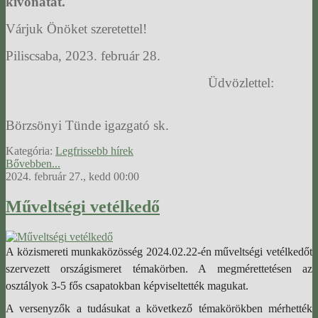
kivonatát.
Várjuk Önöket szeretettel!
Piliscsaba, 2023. február 28.
Üdvözlettel:
Börzsönyi Tünde igazgató sk.
Kategória:
Legfrissebb hírek
Bővebben...
2024. február 27., kedd 00:00
Műveltségi vetélkedő
A közismereti munkaközösség 2024.02.22-én műveltségi vetélkedőt
szervezett országismeret témakörben. A megmérettetésen az
osztályok 3-5 fős csapatokban képviseltették magukat.
A versenyzők a tudásukat a következő témakörökben mérhették