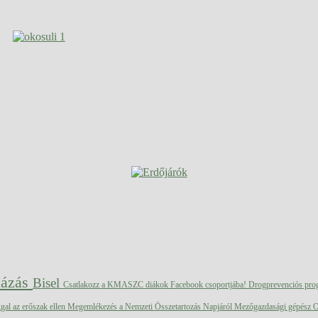
lázás
Bisel
Csatlakozz a KMASZC diákok Facebook csoportjába!
Drogprevenciós pr
gal az erőszak ellen
Megemlékezés a Nemzeti Összetartozás Napjáról
Mezőgazdasági gépész 