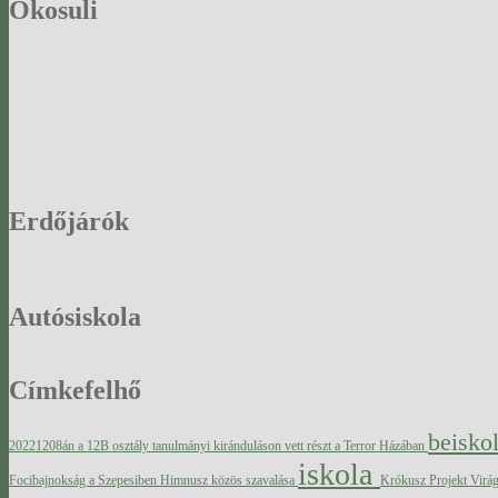
Ökosuli
Erdőjárók
Autósiskola
Címkefelhő
beisko
20221208án a 12B osztály tanulmányi kiránduláson vett részt a Terror Házában
iskola
Focibajnokság a Szepesiben
Himnusz közös szavalása
Krókusz Projekt Virág