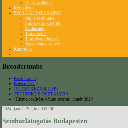
Hasznos linkek
Képgaléria
SZOLGÁLTATÁSAINK
Mg.-i bérmunka
Sportcsarnok bérlés
Szálláshely
Terembérlés
Tanfolyami képzés
Jogosítvány szerzés
Kapcsolat
Breadcrumbs
Kezdő oldal
/
Beiskolázás
/
JELENTKEZÉSI LAP
/
TECHNIKUS OSZTÁLYBA
/
Elemek szűrése dátum szerint: január 2024
2024. január 30., kedd 00:00
Színházlátogatás Budapesten