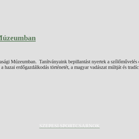
 Múzeumban
dasági Múzeumban. Tanítványaink bepillantást nyertek a szőlőművelés é
k a hazai erdőgazdálkodás történetét, a magyar vadászat múltját és trad
SZEPESI SPORTCSARNOK