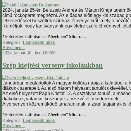
2024. január 25-én Beluzsár Andrea és Márton Kinga tanárnők s
című rockoperát megnézni. Az előadás előtt egy kis szabad pr
lelkesedéssel beszéltek színházi élményeikről, mely a nézőté
Reméljük, hogy tanítványaink egy életre szóló élménnyel lett
Részletekért kattintson a "Bővebben" feliratra...
Kategória:
Legfrissebb hírek
Bővebben...
2024. január 30., kedd 00:00
Szép kiejtési verseny iskolánkban
Januárban megtartottuk A magyar kultúra napja alkalmából a 
diákunk szerepelt. Az első három helyezett tanulót oklevéllel,
Az első helyezett Papp Kristóf 12. A osztályos tanuló, a másodi
diákoknak, valamint köszönjük a részvételt mindenkinek!
A versenyen közreműködő tanárainknak, a zsűri tagjainak is k
Részletekért kattintson a "Bővebben" feliratra...
Kategória:
Legfrissebb hírek
Bővebben...
2024. január 21., vasárnap 00:00