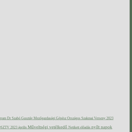
ogram
Dr Szabó Gusztáv Mezőgazdasági Gépész Országos Szakmai Verseny 2023
Műveltségi vetélkedő
nyílt napok
OSZTV 2023 április
Netikett előadás