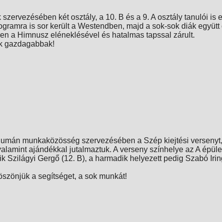
zervezésében két osztály, a 10. B és a 9. A osztály tanulói is 
ogramra is sor került a Westendben, majd a sok-sok diák együt
ren a Himnusz eléneklésével és hatalmas tapssal zárult.
ek gazdagabbak!
humán munkaközösség szervezésében a Szép kiejtési versenyt, a
 valamint ajándékkal jutalmaztuk. A verseny színhelye az A épüle
k Szilágyi Gergő (12. B), a harmadik helyezett pedig Szabó Iring
öszönjük a segítséget, a sok munkát!