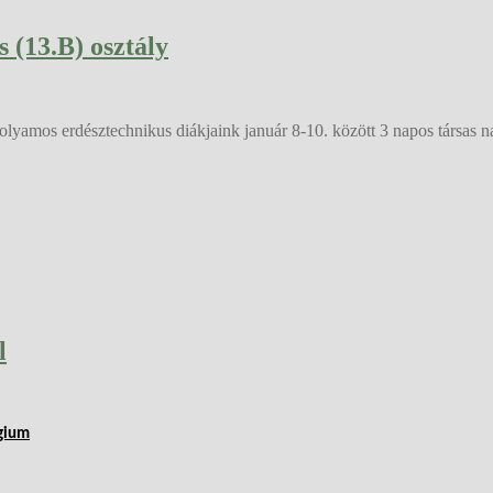
 (13.B) osztály
olyamos erdésztechnikus diákjaink január 8-10. között 3 napos társas n
l
égium