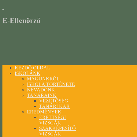
.
E-Ellenőrző
KEZDŐ OLDAL
ISKOLÁNK
MAGUNKRÓL
ISKOLA TÖRTÉNETE
NÉVADÓNK
TANÁRAINK
VEZETŐSÉG
TANÁRI KAR
EREDMÉNYEK
ÉRETTSÉGI
VIZSGÁK
SZAKKÉPESÍTŐ
VIZSGÁK