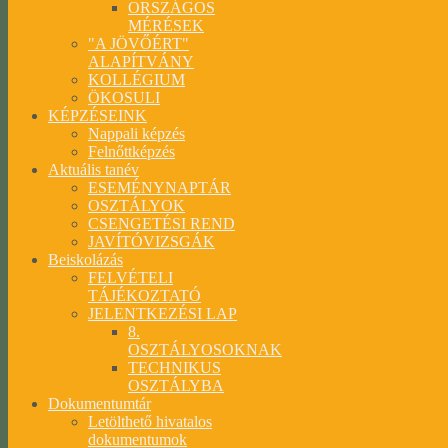
ORSZÁGOS
MÉRÉSEK
"A JÖVŐÉRT"
ALAPÍTVÁNY
KOLLÉGIUM
ÖKOSULI
KÉPZÉSEINK
Nappali képzés
Felnőttképzés
Aktuális tanév
ESEMÉNYNAPTÁR
OSZTÁLYOK
CSENGETÉSI REND
JAVÍTÓVIZSGÁK
Beiskolázás
FELVÉTELI
TÁJÉKOZTATÓ
JELENTKEZÉSI LAP
8.
OSZTÁLYOSOKNAK
TECHNIKUS
OSZTÁLYBA
Dokumentumtár
Letölthető hivatalos
dokumentumok