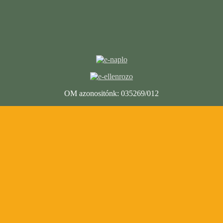
OM azonositónk: 035269/012