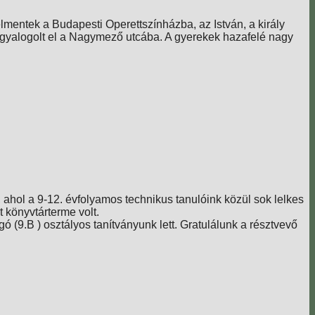
elmentek a Budapesti Operettszínházba, az István, a király
t gyalogolt el a Nagymező utcába. A gyerekek hazafelé nagy
hol a 9-12. évfolyamos technikus tanulóink közül sok lelkes
t könyvtárterme volt.
ó (9.B ) osztályos tanítványunk lett. Gratulálunk a résztvevő