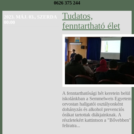
0626 375 244
Tudatos,
2023. MÁJ. 03., SZERDA
00:00
fenntartható élet
A fenntarthatósági hét keretein belül
iskolánkban a Semmelweis Egyetem
orvostan hallgatói osztályonként
dohányzás és alkohol prevenciós
órákat tartottak diákjainknak. A
részletekért kattintson a "Bővebben"
feliratra...