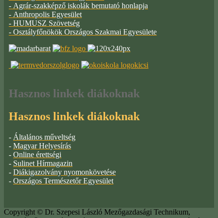
- Agrár-szakképző iskolák bemutató honlapja
- Anthropolis Egyesület
- HUMUSZ Szövetség
- Osztályfőnökök Országos Szakmai Egyesülete
Hasznos
linkek diákoknak
Hasznos linkek diákoknak
-
Általános műveltség
-
Magyar Helyesírás
-
Online érettségi
-
Sulinet Hírmagazin
-
Diákigazolvány nyomonkövetése
-
Országos Természetőr Egyesület
Copyright © Dr. Szepesi László Mezőgazdasági Technikum,