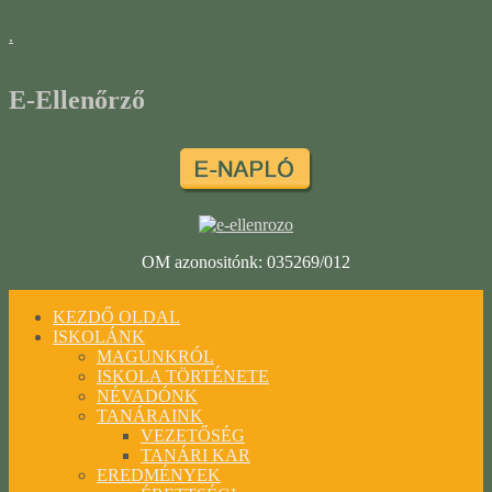
.
E-Ellenőrző
OM azonositónk: 035269/012
KEZDŐ OLDAL
ISKOLÁNK
MAGUNKRÓL
ISKOLA TÖRTÉNETE
NÉVADÓNK
TANÁRAINK
VEZETŐSÉG
TANÁRI KAR
EREDMÉNYEK