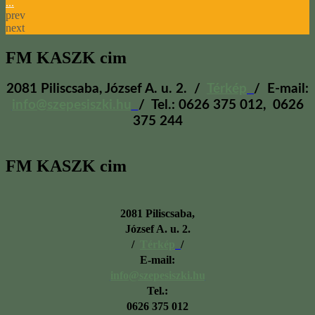
...
prev
next
FM
KASZK cim
2081 Piliscsaba, József A. u. 2. /
Térkép
/ E-mail:
info@szepesiszki.hu
/ Tel.: 0626 375 012, 0626
375 244
FM
KASZK cim
2081 Piliscsaba,
József A. u. 2.
/
Térkép
/
E-mail:
info@szepesiszki.hu
Tel.:
0626 375 012