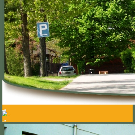
...
...