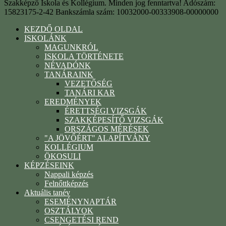
Szakképző Iskola és Kollégium. Minden jog fenntartva! Adószám:
15823175-2-42 Bankszámla szám: 10032000-00333908-00000000
KEZDŐ OLDAL
ISKOLÁNK
MAGUNKRÓL
ISKOLA TÖRTÉNETE
NÉVADÓNK
TANÁRAINK
VEZETŐSÉG
TANÁRI KAR
EREDMÉNYEK
ÉRETTSÉGI VIZSGÁK
SZAKKÉPESÍTŐ VIZSGÁK
ORSZÁGOS MÉRÉSEK
"A JÖVŐÉRT" ALAPÍTVÁNY
KOLLÉGIUM
ÖKOSULI
KÉPZÉSEINK
Nappali képzés
Felnőttképzés
Aktuális tanév
ESEMÉNYNAPTÁR
OSZTÁLYOK
CSENGETÉSI REND