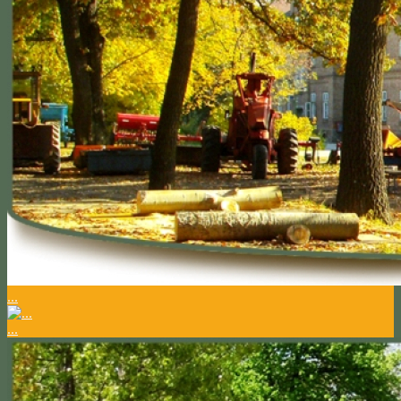
...
...