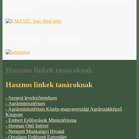
Centrum
"A
Jövőért" Alapítvány
Hasznos
linkek tanároknak
Hasznos linkek tanároknak
- Szepesi levelezőrendszer
- Agrárminisztérium
- Agrárminisztérium Közép-magyarországi Agrárszakképző
Központ
- Emberi Erőforrások Minisztériuma
- Herman Ottó Intézet
- Nemzeti Munkaügyi Hivatal
- Országos Erdészeti Egyesület