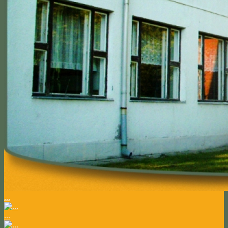
...
...