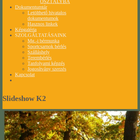
OSZTÁLYBA
Dokumentumtár
Letölthető hivatalos
dokumentumok
Hasznos linkek
Képgaléria
SZOLGÁLTATÁSAINK
Mg.-i bérmunka
Sportcsarnok bérlés
Szálláshely
Terembérlés
Tanfolyami képzés
Jogosítvány szerzés
Kapcsolat
Slideshow
K2