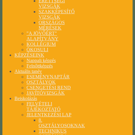
ÉRETTSÉGI
VIZSGÁK
SZAKKÉPESÍTŐ
VIZSGÁK
ORSZÁGOS
MÉRÉSEK
"A JÖVŐÉRT"
ALAPÍTVÁNY
KOLLÉGIUM
ÖKOSULI
KÉPZÉSEINK
Nappali képzés
Felnőttképzés
Aktuális tanév
ESEMÉNYNAPTÁR
OSZTÁLYOK
CSENGETÉSI REND
JAVÍTÓVIZSGÁK
Beiskolázás
FELVÉTELI
TÁJÉKOZTATÓ
JELENTKEZÉSI LAP
8.
OSZTÁLYOSOKNAK
TECHNIKUS