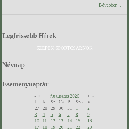
Bővebben...
Legfrissebb
Hírek
SZEPESI SPORTCSARNOK
Névnap
Eseménynaptár
«
<
Augusztus
2026
>
»
H
K
Sz
Cs
P
Szo
V
27
28
29
30
31
1
2
3
4
5
6
7
8
9
10
11
12
13
14
15
16
17
18
19
20
21
22
23