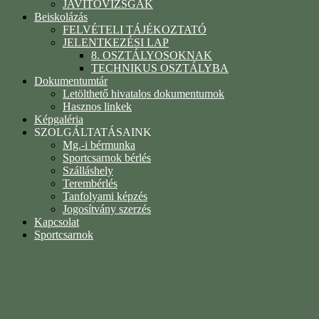
JAVÍTÓVIZSGÁK
Beiskolázás
FELVÉTELI TÁJÉKOZTATÓ
JELENTKEZÉSI LAP
8. OSZTÁLYOSOKNAK
TECHNIKUS OSZTÁLYBA
Dokumentumtár
Letölthető hivatalos dokumentumok
Hasznos linkek
Képgaléria
SZOLGÁLTATÁSAINK
Mg.-i bérmunka
Sportcsarnok bérlés
Szálláshely
Terembérlés
Tanfolyami képzés
Jogosítvány szerzés
Kapcsolat
Sportcsarnok