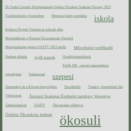
Dr Szabó Gusztáv Mezőgazdasági Gépész Országos Szakmai Verseny 2023
Focibajnokság a Szepesiben
Himnusz közös szavalása
iskola
Krókusz Projekt Virággal az erőszak ellen
Megemlékezés a Nemzeti Összetartozás Napjáról
Mezőgazdasági gépész OSZTV 2023 április
Műveltségi vetélkedő
Netikett előadás
nyílt napok
Osztálykirándulások
Petőfi 200 – mozgó múzeumbusz
rajzpályázat
Szalagavató
szepesi
Tanulmányi út a Kőszegi hegységben
Terembérlés
Tudatos, fenntartható élet
Vérlovagok
Ágazati Szakmai Érettségi tantárgy Versenye
Álláshirdetések
ÁSZÉV
Ökoiskolaév élőlényei
Örökös Ökoiskola lettünk
ökosuli