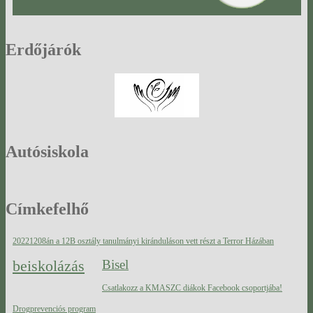
Erdőjárók
Autósiskola
Címkefelhő
20221208án a 12B osztály tanulmányi kiránduláson vett részt a Terror Házában
beiskolázás
Bisel
Csatlakozz a KMASZC diákok Facebook csoportjába!
Drogprevenciós program