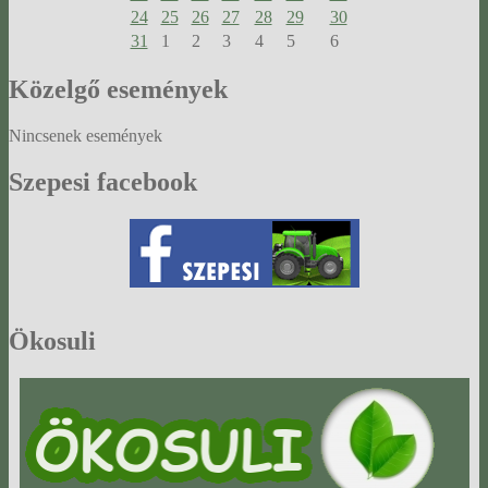
24
25
26
27
28
29
30
31
1
2
3
4
5
6
Közelgő
események
Nincsenek események
Szepesi
facebook
Ökosuli