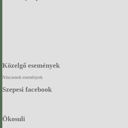
Közelgő
események
Nincsenek események
Szepesi
facebook
Ökosuli