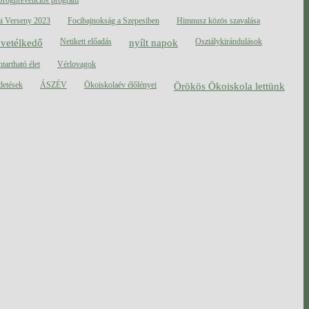
i Verseny 2023
Focibajnokság a Szepesiben
Himnusz közös szavalása
 vetélkedő
Netikett előadás
nyílt napok
Osztálykirándulások
tartható élet
Vérlovagok
detések
ÁSZÉV
Ökoiskolaév élőlényei
Örökös Ökoiskola lettünk