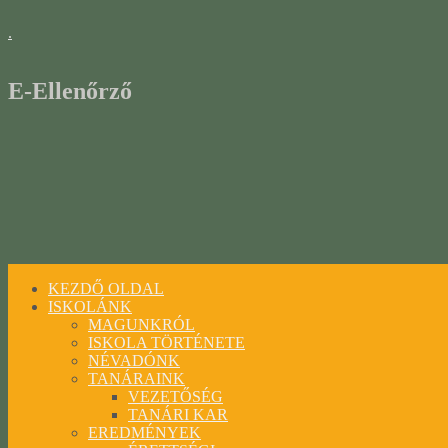
.
E-Ellenőrző
KEZDŐ OLDAL
ISKOLÁNK
MAGUNKRÓL
ISKOLA TÖRTÉNETE
NÉVADÓNK
TANÁRAINK
VEZETŐSÉG
TANÁRI KAR
EREDMÉNYEK