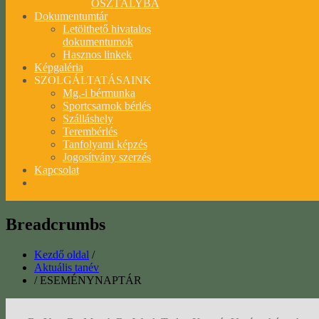
OSZTÁLYBA
Dokumentumtár
Letölthető hivatalos
dokumentumok
Hasznos linkek
Képgaléria
SZOLGÁLTATÁSAINK
Mg.-i bérmunka
Sportcsarnok bérlés
Szálláshely
Terembérlés
Tanfolyami képzés
Jogosítvány szerzés
Kapcsolat
Breadcrumbs
Kezdő oldal
/
Aktuális tanév
/
ESEMÉNYNAPTÁR