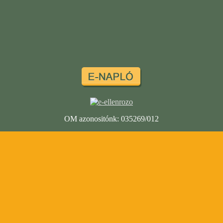
OM azonositónk: 035269/012