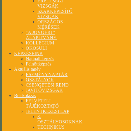
ÉRETTSÉGI
VIZSGÁK
SZAKKÉPESÍTŐ
VIZSGÁK
ORSZÁGOS
MÉRÉSEK
"A JÖVŐÉRT"
ALAPÍTVÁNY
KOLLÉGIUM
ÖKOSULI
KÉPZÉSEINK
Nappali képzés
Felnőttképzés
Aktuális tanév
ESEMÉNYNAPTÁR
OSZTÁLYOK
CSENGETÉSI REND
JAVÍTÓVIZSGÁK
Beiskolázás
FELVÉTELI
TÁJÉKOZTATÓ
JELENTKEZÉSI LAP
8.
OSZTÁLYOSOKNAK
TECHNIKUS