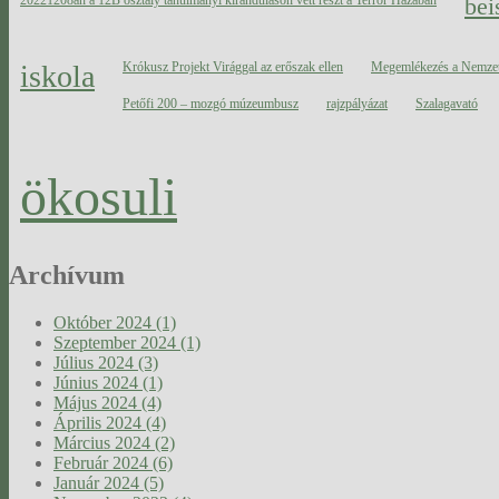
bei
iskola
Krókusz Projekt Virággal az erőszak ellen
Megemlékezés a Nemzeti
Petőfi 200 – mozgó múzeumbusz
rajzpályázat
Szalagavató
ökosuli
Archívum
Október 2024 (1)
Szeptember 2024 (1)
Július 2024 (3)
Június 2024 (1)
Május 2024 (4)
Április 2024 (4)
Március 2024 (2)
Február 2024 (6)
Január 2024 (5)