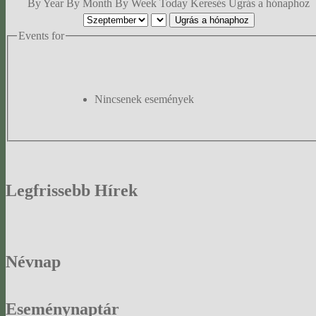
By Year
By Month
By Week
Today
Keresés
Ugrás a hónaphoz
Ugrás a hónaphoz
Events for
Nincsenek események
Legfrissebb
Hírek
Névnap
Eseménynaptár