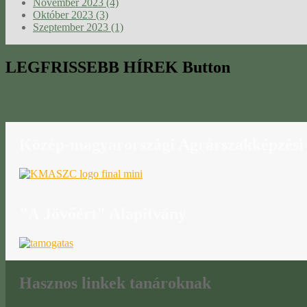
November 2023 (4)
Október 2023 (3)
Szeptember 2023 (1)
LEGFRISSEBB
HÍREK Button
Közép-magyarországi
Agrárszakképzési
"A
Jövőért" Alapítvány
Hasznos
linkek tanároknak