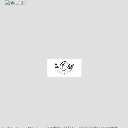
Csatlakozz a KMASZC diákok Facebook csoportjába!