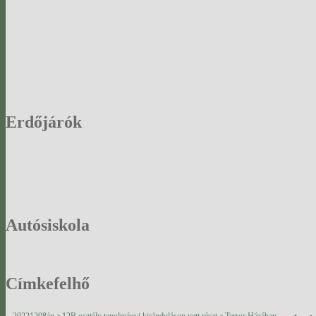
Erdőjárók
Autósiskola
Címkefelhő
20221208án a 12B osztály tanulmányi kiránduláson vett részt a Terror Házában