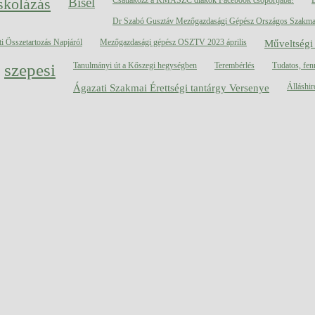
skolázás
Bisel
Dr Szabó Gusztáv Mezőgazdasági Gépész Országos Szakma
 Összetartozás Napjáról
Mezőgazdasági gépész OSZTV 2023 április
Műveltségi
szepesi
Tanulmányi út a Kőszegi hegységben
Terembérlés
Tudatos, fenn
Ágazati Szakmai Érettségi tantárgy Versenye
Álláshir